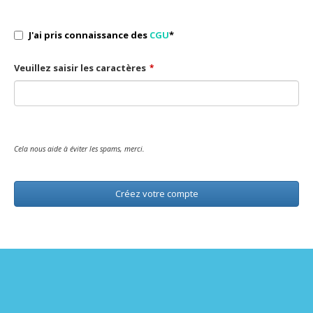
J'ai pris connaissance des
CGU
*
Veuillez saisir les caractères
*
Cela nous aide à éviter les spams, merci.
Créez votre compte
This
field
should
be
left
blank